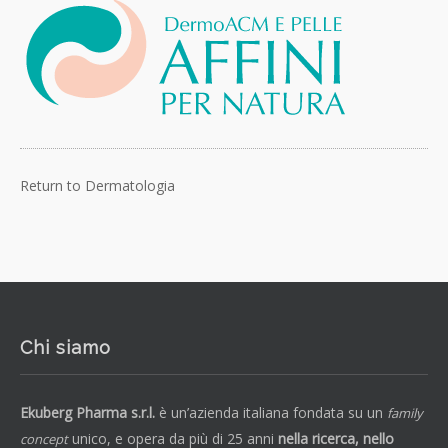
Return to
Dermatologia
Chi siamo
Ekuberg Pharma s.r.l.
è un’azienda italiana fondata su un
family
unico, e opera da più di 25 anni
nella ricerca, nello
concept